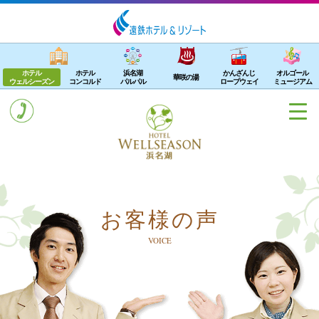
ホテル
ホテル
浜名湖
かんざんじ
オルゴール
華咲の湯
ウェルシーズン
コンコルド
パルパル
ロープウェイ
ミュージアム
お客様の声
VOICE