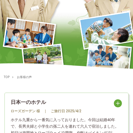
TOP
お客様の声
日本一のホテル
ローズガーデン 様
｜
ご旅行日
2025/4/2
ホテル九重から一番気に入っておりました。今回は結婚40年
で、長男夫婦と小学生の孫二人を連れて六人で宿泊しました。
初日は遊園地とロープウェイで満喫、夕飯はバイキングで沢山