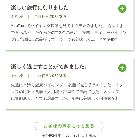
楽しい旅行になりました
みや 様
｜
ご旅行日
2025/3/9
YouTubeでバイキング映像を見てすぐ申込みました。 心ゆくま
で食べ尽くしたかったので2泊に設定。 実際、ディナーバイキン
グは予想以上の品揃えで一つ一つも美味しく…。 全て堪能するに
はお腹の容量が足りず初日は断念。 食後はお風呂とマンガを楽
しみました。 このマンガですが、これがなかなか侮れないと言
うか…マンガを置く施設は多いと思うのですが、少し前の作品っ
楽しく過ごすことができました。
てことがよくあります。 対してこちらのラインナップは最新の
人気作品を取り揃えており、見逃していた最新刊も読めまし
トシ 様
｜
ご旅行日
2025/3/3
た。 担当者の方ありがとうございました。 翌日の朝食バイキン
先週は日帰り温泉バイキング、今週は宿泊で行きました。スタ
グも種類豊富で大満足。 2回目のディナーバイキングはメニュー
ッフの応対・食事・大浴場・部屋全て最高でした。スタッフに
が変わらないと言うことで特別に別メニューの差し入れがあ
は笑顔あり、とても最高でした。食事は美味しく何種類か取っ
り、その心遣いが嬉しかったです。 当初の予定通り本当に心ゆ
て食べれました。大浴場も湯加減よく気持ちよく入れました。
くまで食べました。 ご馳走様でしたーー！ …ところで 館内にホ
部屋もきれいでした。スタッフでは、フロントスタッフのNさん
テルの方の趣味の展示があったのですが、どれも素晴らしい作
とNくんの気持ちよい応対、レストランスタッフのAさん・Hく
品ばかりでびっくりしました。 まさか一芸必須ってわけじゃな
んの応対よかったです。友達もまた行きたいと行っていまし
お客様の声をもっと見る
いですよね…笑
た。最高な旅行ができました。ありがとうございました。
全1402件中 26～30件目を表示