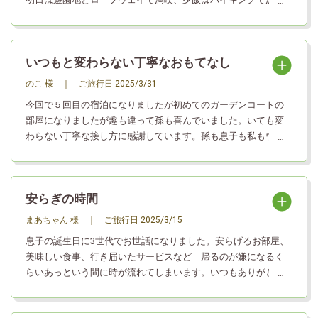
食べられました。食事後はカラオケで思う存分楽しむ事ができ
ました。翌日は、はままつフラワーパークで満開の桜、チュー
リップすごく綺麗でした。ここの薔薇ソフト凄く美味しかった
いつもと変わらない丁寧なおもてなし
です。それから孫達は再度、遊園地で楽しみ、ようやく夕方戻
り、華咲の湯でお風呂に入り、夕飯もここで食べて帰りまし
のこ 様
｜
ご旅行日
2025/3/31
た。食事、温泉、お・も・て・な・し、全てにおいて日本一の
今回で５回目の宿泊になりましたが初めてのガーデンコートの
ホテル旅館だと思います。孫達は本当に喜んでいました。あり
部屋になりましたが趣も違って孫も喜んでいました。いても変
がとうございました。
わらない丁寧な接し方に感謝しています。孫も息子も私もウェ
ルシーズンの虜になってしまいました また近いうちにお邪魔す
る予定なのでその節はよろしくお願いします。今回も良き思い
出が出来ました。 本当に有り難うございました。
安らぎの時間
まあちゃん 様
｜
ご旅行日
2025/3/15
息子の誕生日に3世代でお世話になりました。安らげるお部屋、
美味しい食事、行き届いたサービスなど 帰るのが嫌になるく
らいあっという間に時が流れてしまいます。いつもありがとう
ございます。またお世話になります。