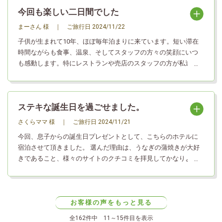
ていただきたいと思います。
今回も楽しい二日間でした
まーさん 様
｜
ご旅行日
2024/11/22
子供が生まれて10年、ほぼ毎年泊まりに来ています。短い滞在
時間ながらも食事、温泉、そしてスタッフの方々の笑顔にいつ
も感動します。特にレストランや売店のスタッフの方が私達を
覚えてくださっていて声をかけてくださるのを息子は喜んでい
ます。また伺います。
ステキな誕生日を過ごせました。
さくらママ 様
｜
ご旅行日
2024/11/21
今回、息子からの誕生日プレゼントとして、こちらのホテルに
宿泊させて頂きました。 選んだ理由は、うなぎの蒲焼きが大好
きであること、様々のサイトのクチコミを拝見してかなりよさ
そうと思ったからです。 そして、実際 宿泊し、期待以上でし
た。 食事は どのメニューもとても美味しいし、 お部屋も ゆった
りできたし、なにより、 スタッフの皆さんが 大変 感じよく、非
の打ち所がない１日でした。 どんなに綺麗なホテルでも、美味
お客様の声をもっと見る
しいレストランでも、スタッフさんが感じ悪いと 楽しさも半減
全162件中 11～15件目を表示