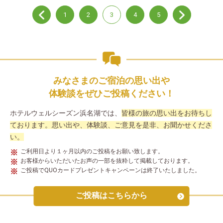
しますが、こちらは どのスタッフさんも見事な接客対応で、き
っと、よい社員教育をされているんだろうなと感心しました。
1
2
3
4
5
おかげさまで、よいバースデーを過ごせて ありがとうございま
す。 帰り道、息子と、月１で来たいね、と、早くも次回の計画
を。 ちなみにプレミアム会員は、どうすれぱなれるのですか？
かなり興味有です。
みなさまのご宿泊の思い出や
体験談を
ぜひご投稿ください！
ホテルウェルシーズン浜名湖では、
皆様の旅の思い出をお待ちし
ております。
思い出や、体験談、ご意見を是非、お聞かせくださ
い。
ご利用日より１ヶ月以内のご投稿をお願い致します。
お客様からいただいたお声の一部を抜粋して掲載しております。
ご投稿でQUOカードプレゼントキャンペーンは終了いたしました。
ご投稿はこちらから