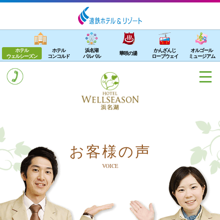
ホテル
ホテル
浜名湖
かんざんじ
オルゴール
華咲の湯
ウェルシーズン
コンコルド
パルパル
ロープウェイ
ミュージアム
お客様の声
VOICE