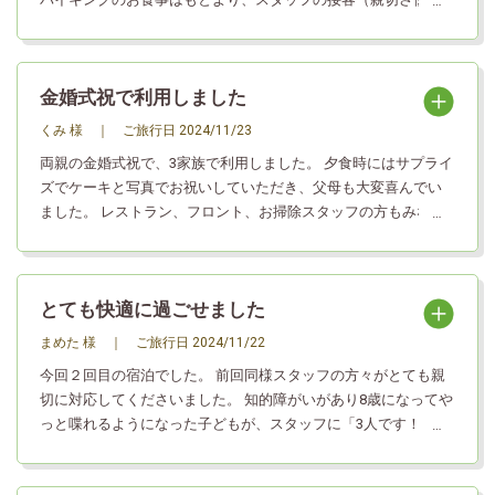
さ等）が 素晴らしく、夕食時にサプライズの品までいただき、
本当に楽しい有意義な2日間を過ごすことが出来ました。ありが
とうございました。
金婚式祝で利用しました
くみ 様
｜
ご旅行日
2024/11/23
両親の金婚式祝で、3家族で利用しました。 夕食時にはサプライ
ズでケーキと写真でお祝いしていただき、父母も大変喜んでい
ました。 レストラン、フロント、お掃除スタッフの方もみなさ
んとても感じの良い対応をしていただきました。 大人にひと口
ビールサービスはとても良かったですね。子供にもジュース1杯
あれば最高でした。 遊園地あり、ロープウェイあり、広いお風
とても快適に過ごせました
呂ありで、1泊では足りなかった感じです。 自宅からは少し遠い
のでなかなか伺うことは出来ませんが、機会があればぜひまた
まめた 様
｜
ご旅行日
2024/11/22
利用したいと思います。
今回２回目の宿泊でした。 前回同様スタッフの方々がとても親
切に対応してくださいました。 知的障がいがあり8歳になってや
っと喋れるようになった子どもが、スタッフに「3人です！」と
答えたときに笑顔で「教えてくれてありがとうね」と言ってく
ださって、子どもも凄く喜んでいました。 また次回も利用させ