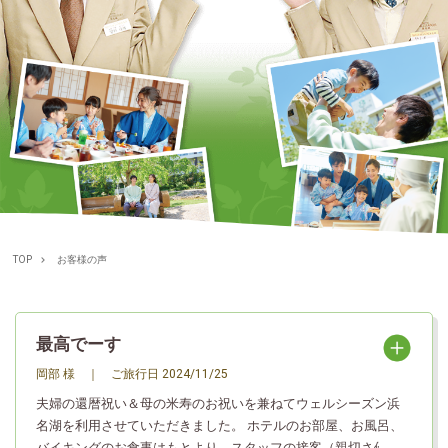
TOP
お客様の声
最高でーす
岡部 様
｜
ご旅行日
2024/11/25
夫婦の還暦祝い＆母の米寿のお祝いを兼ねてウェルシーズン浜
名湖を利用させていただきました。 ホテルのお部屋、お風呂、
バイキングのお食事はもとより、スタッフの接客（親切さ優し