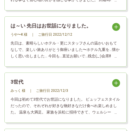
性スタッフの笑顔、フロントスタッフの段取りの良い案内、レ
ストランシェフのキビキビとした調理と笑顔、清掃される方の
挨拶どのシーンでも気持ち良くまた来たいと思わせてもらえる
は～い 先日はお世話になりました。
接客に感動しております。 最後に寒い中玄関前に立っていた小
柄な男性スタッフのお礼の一言がとても嬉しかったです、会釈
うや〜K 様
｜
ご旅行日
2022/12/12
しか出来ず申し訳ありませんでした。 また来たいねと妻とも話
先日は、素晴らしいホテル・更にスタッフさんの温かいおもて
しております、その際はよろしくお願いします。気持ちの良い
なしで、楽しい旅ありがとう御座いました〜ホテル九重を…懐か
旅をありがとう。
しく思い出しました… 今回も…直近お願いで…残念(;_:)会席料理プ
ランが満室でした… 次回は、日程に余裕を…持ち会席料理プラン
で……お願いします。
3世代
みっく 様
｜
ご旅行日
2022/12/3
今回は初めて3世代でお世話になりました。 ビュッフェスタイル
だったので、それぞれが好きな物好きなだけ食べれ楽しめまし
た。 温泉も大満足。 家族を浜松に招待できて、ウェルシーズン
滞在とてもよい思い出になりました。 また次回の訪問も楽しみ
にしてます！