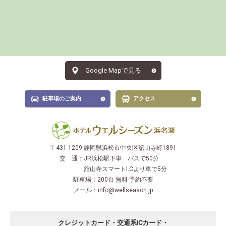
Google Mapで見る
駐車場のご案内
アクセス
〒431-1209 静岡県浜松市中央区舘山寺町1891
交 通：
JR浜松駅下車 バスで50分
舘山寺スマートI.Cより車で5分
駐車場：
200台 無料 予約不要
メール：
info@wellseason.jp
クレジットカード・交通系ICカード・