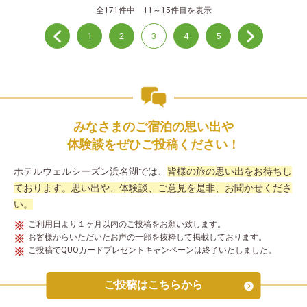
親へはお祝いプレゼントまで頂きありがとうございました。 お
全171件中 11～15件目を表示
料理もそれぞれ素材を生かした味付けで、大変美味しく頂くこ
とができました。子供達も夕食の鰻にとても喜んでパクパク完
1
2
3
4
5
食。 朝のバイキングも種類豊富で、控えめにしなくては…と思い
つつも全員ついつい食べ過ぎてしまいました。浜松に縁の品が
たくさんあるのがとてもよかったです。 機会がありましたら、
また皆で訪れたいと思います。どうもありがとうございまし
た。
みなさまのご宿泊の思い出や
体験談を
ぜひご投稿ください！
ホテルウェルシーズン浜名湖では、
皆様の旅の思い出をお待ちし
ております。
思い出や、体験談、ご意見を是非、お聞かせくださ
い。
ご利用日より１ヶ月以内のご投稿をお願い致します。
お客様からいただいたお声の一部を抜粋して掲載しております。
ご投稿でQUOカードプレゼントキャンペーンは終了いたしました。
ご投稿はこちらから