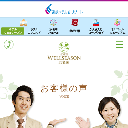
ホテル
ホテル
浜名湖
かんざんじ
オルゴール
華咲の湯
ウェルシーズン
コンコルド
パルパル
ロープウェイ
ミュージアム
お客様の声
VOICE