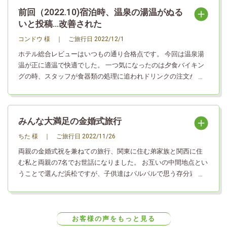
前回（2022.10)宿泊時、温泉の湯温がぬる
いと投稿...改善された
コンドウ 様
｜
ご旅行日
2022/12/1
ホテル総合レビューはいつもの通り合格点です。 今回は温泉湯
温が正に適温で快適でした。 一つ気になったのは夕食バイキン
グの時、スタッフが食器類の処理に追われドリンクの注文が
中々出来なかったことです（処理中複数のスタッフがいました
が、周辺の客席を見る余裕が無かったようです）。
みんな大満足の金婚式旅行
ちた 様
｜
ご旅行日
2022/11/26
両親の金婚式祝を兼ねての旅行、関東に住む弟家族と関西に住
む私と両親の7名でお世話になりました。 お互いの中間地点とい
うことで選んだ浜松ですが、子供達はパルパルで思う存分遊
び、翌日はロープウェイに乗りオルゴール作り。大人は温泉に
美味しい食事。スタッフの皆様の心配りも素晴らしく、大人も
子供も大満足の旅でした。 夕食はお祝いということもあり、会
席料理にしたのですが、家族写真の撮影サービスに加えて、両
お客様の声をもっと見る