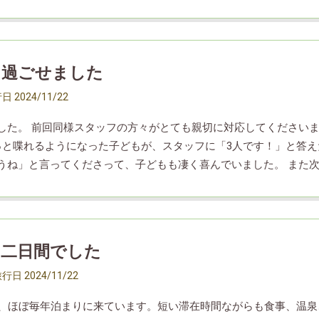
園地あり、ロープウェイあり、広いお風呂ありで、1泊では足りなか
なかなか伺うことは出来ませんが、機会があればぜひまた利用した
に過ごせました
行日
2024/11/22
した。 前回同様スタッフの方々がとても親切に対応してくださいま
っと喋れるようになった子どもが、スタッフに「3人です！」と答
うね」と言ってくださって、子どもも凄く喜んでいました。 また
。
い二日間でした
旅行日
2024/11/22
年、ほぼ毎年泊まりに来ています。短い滞在時間ながらも食事、温