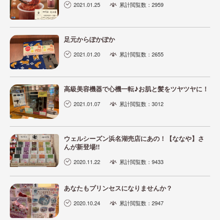
2021.01.25
累計閲覧数：2959
足元からぽかぽか
2021.01.20
累計閲覧数：2655
高級美容機器で心機一転♪お肌と髪をツヤツヤに！
2021.01.07
累計閲覧数：3012
ウェルシーズン浜名湖売店にあの！【ななや】さ
んが新登場!!
2020.11.22
累計閲覧数：9433
あなたもプリンセスになりませんか？
2020.10.24
累計閲覧数：2947