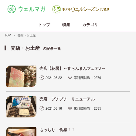
カテゴリ
トップ
特集
TOP
売店・お土産
売店・お土産
の記事一覧
売店【花暦】～春らんまんフェア♪～
2021.03.22
累計閲覧数：2579
売店 プチプチ リニューアル
2021.03.16
累計閲覧数：2635
もっちり 食感！！