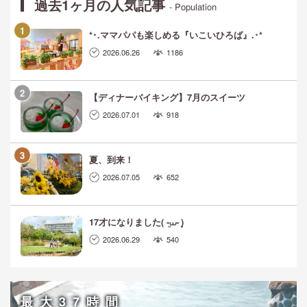
過去1ヶ月の人気記事
- Population
*･.ママパパも楽しめる『いこいひろば』.･*
2026.06.26
1186
【ディナーバイキング】7月のスイーツ
2026.07.01
918
夏、到来！
2026.07.05
652
17才になりました( ܸ-⩊- ܸ)
2026.06.29
540
最大37時間