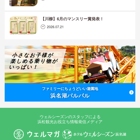
【川柳】6月のマンスリー賞発表！
2026.07.21
小さなお子様が
楽しめる乗り物が
いっぱい！
ファミリーにちょうどいい遊園地
浜名湖パルパル
ウェルシーズンのスタッフによる
浜松観光お役立ち情報発信メディア