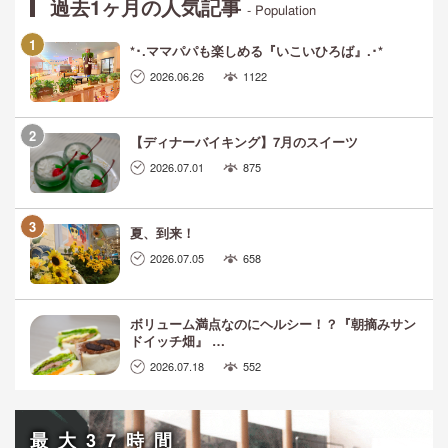
過去1ヶ月の人気記事
- Population
*･.ママパパも楽しめる『いこいひろば』.･*
2026.06.26
1122
【ディナーバイキング】7月のスイーツ
2026.07.01
875
夏、到来！
2026.07.05
658
ボリューム満点なのにヘルシー！？『朝摘みサン
ドイッチ畑』 …
2026.07.18
552
最大37時間