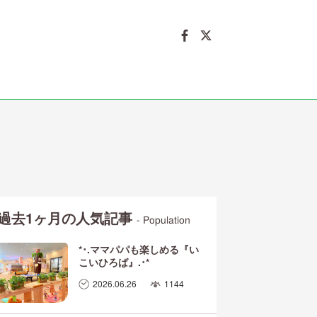
過去1ヶ月の人気記事
- Population
*･.ママパパも楽しめる『い
こいひろば』.･*
2026.06.26
1144