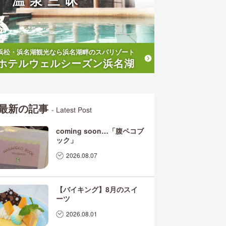
温泉三昧
浜松・浜名湖観光なら浜名湖畔のスパリゾート
ホテルウェルシーズン浜名湖
最新の記事
- Latest Post
coming soon…「腹ペコブ
ック」
2026.08.07
【バイキング】8月のスイ
ーツ
2026.08.01