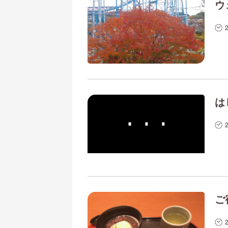
ウ
は
ご