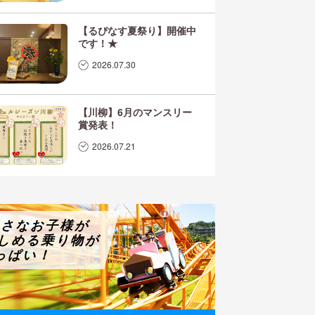
【るぴなす夏祭り】開催中
です！★
2026.07.30
【川柳】6月のマンスリー
賞発表！
2026.07.21
小さなお子様が
しめる乗り物が
っぱい！