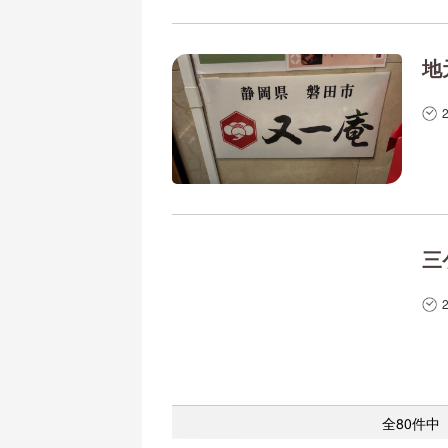
地
三
全80件中