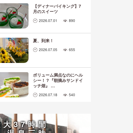
【ディナーバイキング】7
月のスイーツ
2026.07.01
890
夏、到来！
2026.07.05
655
ボリューム満点なのにヘル
シー！？『朝摘みサンドイ
ッチ畑』 …
2026.07.18
540
最大37時間