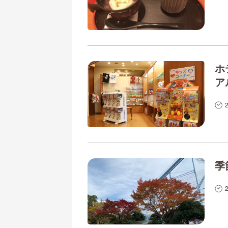
ホ
ア
季