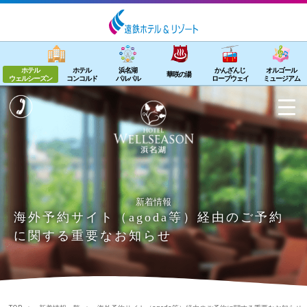
ホテル
ホテル
浜名湖
かんざんじ
オルゴール
華咲の湯
ウェルシーズン
コンコルド
パルパル
ロープウェイ
ミュージアム
新着情報
海外予約サイト（agoda等）経由のご予約
に関する重要なお知らせ