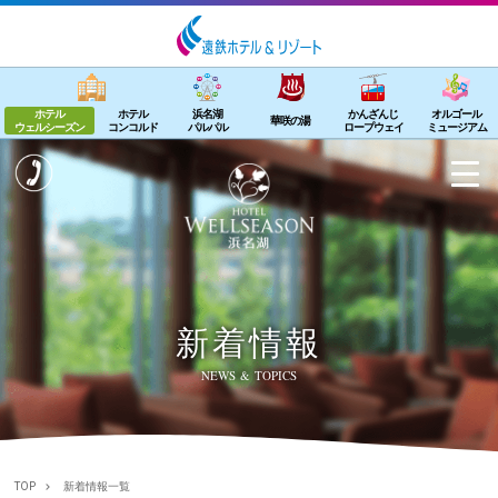
ホテル
ホテル
浜名湖
かんざんじ
オルゴール
華咲の湯
ウェルシーズン
コンコルド
パルパル
ロープウェイ
ミュージアム
新着情報
NEWS & TOPICS
TOP
新着情報一覧