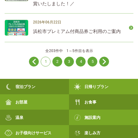
賞いたしました！／
2026年06月22日
浜松市プレミアム付商品券ご利用のご案内
全203件中 1～5件目を表示
1
2
3
4
5
宿泊プラン
日帰りプラン
お部屋
お食事
温泉
施設案内
お子様向けサービス
楽しみ方