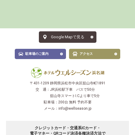
Google Mapで見る
駐車場のご案内
アクセス
〒431-1209 静岡県浜松市中央区舘山寺町1891
交 通：
JR浜松駅下車 バスで50分
舘山寺スマートI.Cより車で5分
駐車場：
200台 無料 予約不要
メール：
info@wellseason.jp
クレジットカード・交通系ICカード・
電子マネー・QRコード決済
各種決済方法で