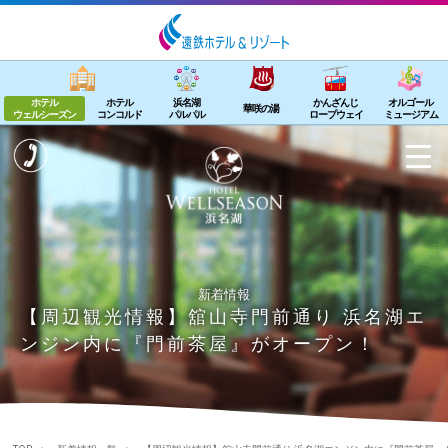
ホテル
ホテル
浜名湖
かんざんじ
オルゴール
華咲の湯
ウェルシーズン
コンコルド
パルパル
ロープウェイ
ミュージアム
新着情報
【周辺観光情報】舘山寺門前通り 浜名湖エ
ンジン内に『門前茶屋』がオープン！