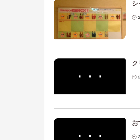
シ
ク
お