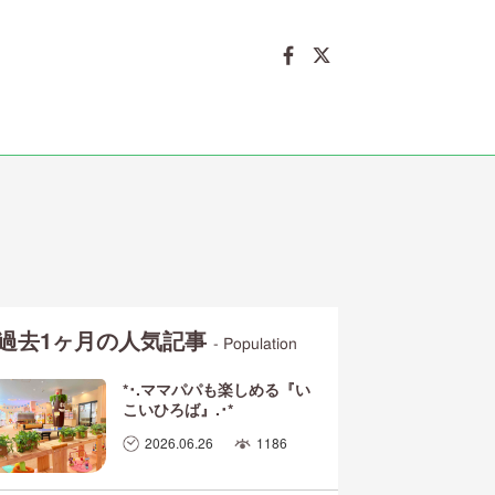
過去1ヶ月の人気記事
- Population
*･.ママパパも楽しめる『い
こいひろば』.･*
2026.06.26
1186