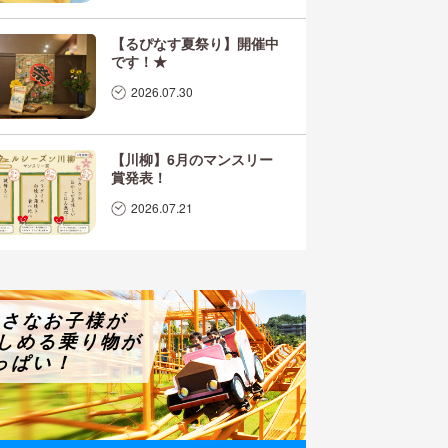
【るぴなす夏祭り】開催中
です！★
2026.07.30
【川柳】6月のマンスリー
賞発表！
2026.07.21
小さなお子様が
しめる乗り物が
っぱい！