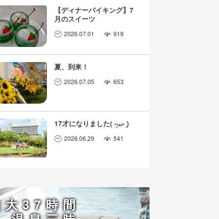
【ディナーバイキング】7
月のスイーツ
2026.07.01
919
夏、到来！
2026.07.05
653
17才になりました( ܸ-⩊- ܸ)
2026.06.29
541
最大37時間