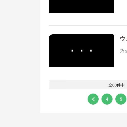
ウ
全80件中
4
5