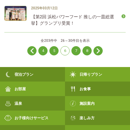
2025年03月12日
【第2回 浜松パワーフード 推しの一皿総選
挙】グランプリ受賞！
全203件中 26～30件目を表示
4
5
6
7
8
宿泊プラン
日帰りプラン
お部屋
お食事
温泉
施設案内
お子様向けサービス
楽しみ方