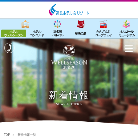
ホテル
ホテル
浜名湖
かんざんじ
オルゴール
華咲の湯
ウェルシーズン
コンコルド
パルパル
ロープウェイ
ミュージアム
新着情報
NEWS & TOPICS
TOP
新着情報一覧