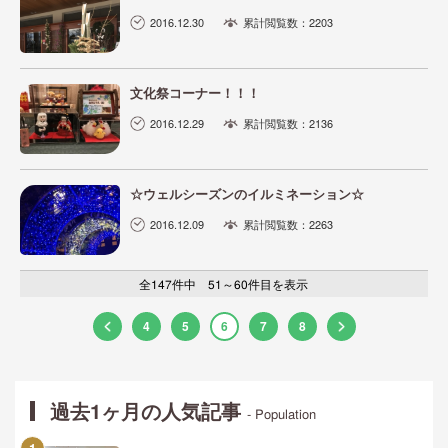
2016.12.30
累計閲覧数：2203
文化祭コーナー！！！
2016.12.29
累計閲覧数：2136
☆ウェルシーズンのイルミネーション☆
2016.12.09
累計閲覧数：2263
全147件中 51～60件目を表示
4
5
6
7
8
過去1ヶ月の人気記事
- Population