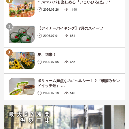
*･.ママパパも楽しめる『いこいひろば』.･*
2026.06.26
1140
【ディナーバイキング】7月のスイーツ
2026.07.01
884
夏、到来！
2026.07.05
655
ボリューム満点なのにヘルシー！？『朝摘みサン
ドイッチ畑』 …
2026.07.18
540
最大37時間
温泉三昧