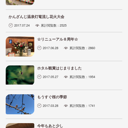
かんざんじ温泉灯篭流し花火大会
2017.07.24
累計閲覧数：2525
☆リニューアル８周年☆
2017.06.28
累計閲覧数：2860
ホタル観賞はじまりました
2017.05.27
累計閲覧数：1954
もうすぐ桜の季節
2017.03.28
累計閲覧数：1741
今年もあと少し