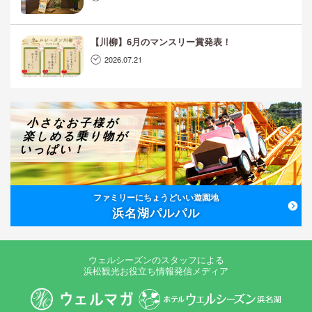
【川柳】6月のマンスリー賞発表！
2026.07.21
小さなお子様が
楽しめる乗り物が
いっぱい！
ファミリーにちょうどいい遊園地
浜名湖パルパル
ウェルシーズンのスタッフによる
浜松観光お役立ち情報発信メディア