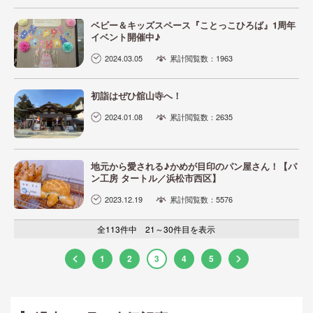
ベビー＆キッズスペース『ことっこひろば』1周年
イベント開催中♪
2024.03.05
累計閲覧数：1963
初詣はぜひ舘山寺へ！
2024.01.08
累計閲覧数：2635
地元から愛される♪かめが目印のパン屋さん！【パ
ン工房 タートル／浜松市西区】
2023.12.19
累計閲覧数：5576
全113件中 21～30件目を表示
1
2
3
4
5