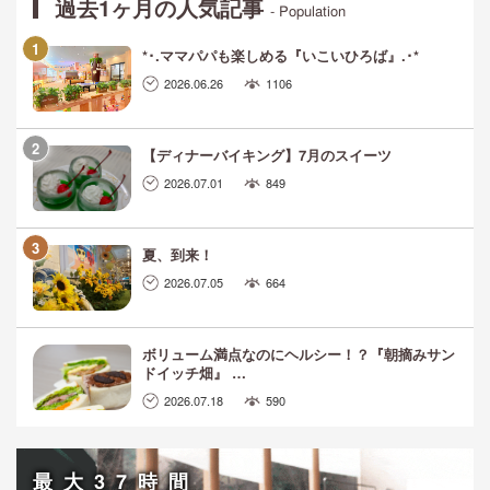
過去1ヶ月の人気記事
- Population
*･.ママパパも楽しめる『いこいひろば』.･*
2026.06.26
1106
【ディナーバイキング】7月のスイーツ
2026.07.01
849
夏、到来！
2026.07.05
664
ボリューム満点なのにヘルシー！？『朝摘みサン
ドイッチ畑』 …
2026.07.18
590
最大37時間