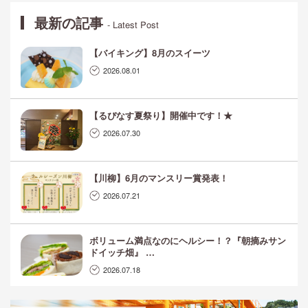
最新の記事
- Latest Post
【バイキング】8月のスイーツ
2026.08.01
【るぴなす夏祭り】開催中です！★
2026.07.30
【川柳】6月のマンスリー賞発表！
2026.07.21
ボリューム満点なのにヘルシー！？『朝摘みサン
ドイッチ畑』 …
2026.07.18