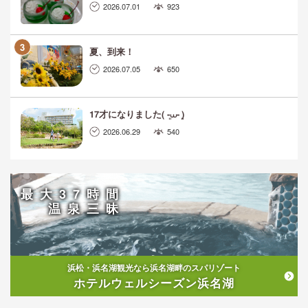
2026.07.01
923
夏、到来！
2026.07.05
650
17才になりました( ܸ-⩊- ܸ)
2026.06.29
540
最大37時間
温泉三昧
浜松・浜名湖観光なら浜名湖畔のスパリゾート
ホテルウェルシーズン浜名湖