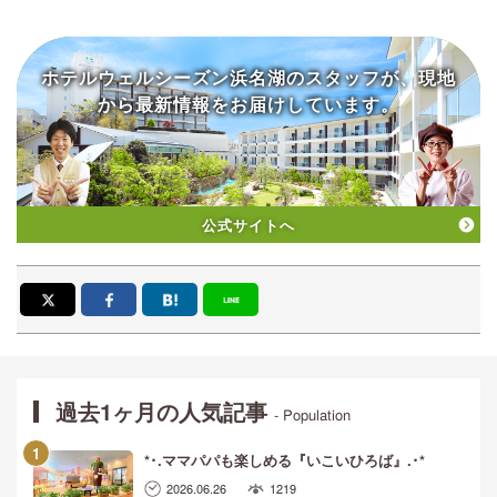
ホテルウェルシーズン浜名湖の
スタッフが、現地
から
最新情報をお届けしています。
公式サイトへ
過去1ヶ月の人気記事
- Population
*･.ママパパも楽しめる『いこいひろば』.･*
2026.06.26
1219