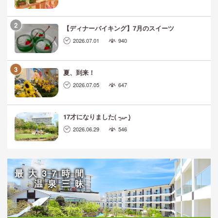
【ディナーバイキング】7月のスイーツ
2026.07.01
940
夏、到来！
2026.07.05
647
17才になりました( ܸ-⩊- ܸ)
2026.06.29
546
最大37時間
温泉三昧