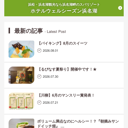
浜松・浜名湖観光なら浜名湖畔のスパリゾート
ホテルウェルシーズン浜名湖
最新の記事
- Latest Post
【バイキング】8月のスイーツ
2026.08.01
【るぴなす夏祭り】開催中です！★
2026.07.30
【川柳】6月のマンスリー賞発表！
2026.07.21
ボリューム満点なのにヘルシー！？『朝摘みサン
ドイッチ畑』 …