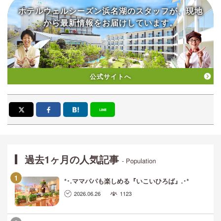
ホテルウェルシーズン浜名湖の
スタッフが、現地
から
最新情報をお届けしています。
公式サイトへ
過去1ヶ月の人気記事
- Population
*･.ママパパも楽しめる『いこいひろば』.･*
2026.06.26
1123