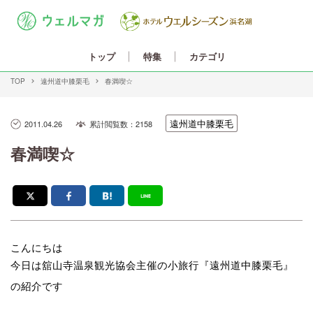
カテゴリ
トップ
特集
TOP
遠州道中膝栗毛
春満喫☆
遠州道中膝栗毛
2011.04.26
累計閲覧数：2158
春満喫☆
こんにちは
今日は舘山寺温泉観光協会主催の小旅行『遠州道中膝栗毛』
の紹介です