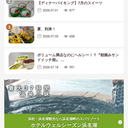
【ディナーバイキング】7月のスイーツ
2026.07.01
877
夏、到来！
2026.07.05
658
ボリューム満点なのにヘルシー！？『朝摘みサン
ドイッチ畑』 …
2026.07.18
551
最大37時間
温泉三昧
浜松・浜名湖観光なら浜名湖畔のスパリゾート
ホテルウェルシーズン浜名湖