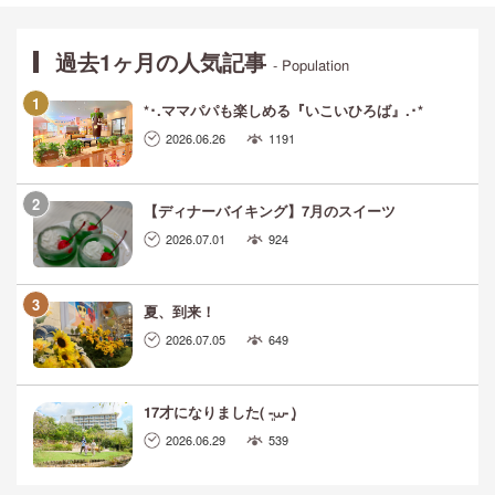
過去1ヶ月の人気記事
- Population
*･.ママパパも楽しめる『いこいひろば』.･*
2026.06.26
1191
【ディナーバイキング】7月のスイーツ
2026.07.01
924
夏、到来！
2026.07.05
649
17才になりました( ܸ-⩊- ܸ)
2026.06.29
539