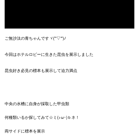
ご無沙汰の青ちゃんですヾ(*'▽'*)ﾉ
今回はホテルロビーに生きた昆虫を展示しました
昆虫好き必見の標本も展示して迫力満点
中央の水槽に自身が採取した甲虫類
何種類いるか探してみて☆ミ(>ω･)ｂネ！
両サイドに標本を展示