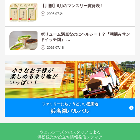
【川柳】6月のマンスリー賞発表！
2026.07.21
ボリューム満点なのにヘルシー！？『朝摘みサン
ドイッチ畑』 …
2026.07.18
小さなお子様が
楽しめる乗り物が
いっぱい！
ファミリーにちょうどいい遊園地
浜名湖パルパル
ウェルシーズンのスタッフによる
浜松観光お役立ち情報発信メディア