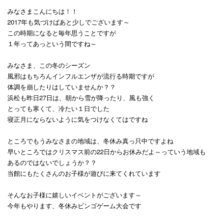
みなさまこんにちは！！
2017年も気づけばあと少しでございます～
この時期になると毎年思うことですが
１年ってあっという間ですね～
みなさま、この冬のシーズン
風邪はもちろんインフルエンザが流行る時期ですが
体調を崩したりはしていませんか？？
浜松も昨日27日は、朝から雪が降ったり、風も強く
とっても寒くて、冷たい１日でした
寝正月にならないように気をつけなくてはですね
ところでもうみなさまの地域は、冬休み真っ只中ですよね
早いところではクリスマス前の22日からお休みだよ～っていう地域も
あるのではないでしょうか？？
当館にもたくさんのお子様が遊びに来てくれています
そんなお子様に嬉しいイベントがございます～
今年もやります、冬休みビンゴゲーム大会です