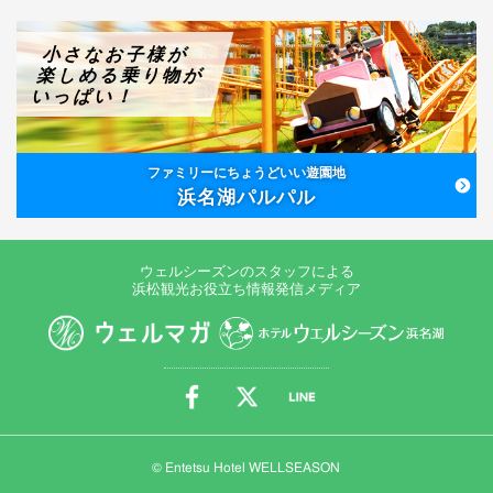
小さなお子様が
楽しめる乗り物が
いっぱい！
ファミリーにちょうどいい遊園地
浜名湖パルパル
ウェルシーズンのスタッフによる
浜松観光お役立ち情報発信メディア
© Entetsu Hotel WELLSEASON