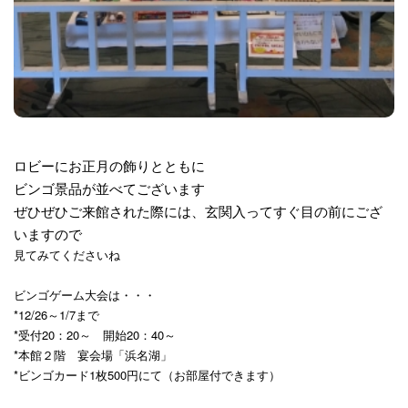
ロビーにお正月の飾りとともに
ビンゴ景品が並べてございます
ぜひぜひご来館された際には、玄関入ってすぐ目の前にござ
いますので
見てみてくださいね
ビンゴゲーム大会は・・・
*12/26～1/7まで
*受付20：20～ 開始20：40～
*本館２階 宴会場「浜名湖」
*ビンゴカード1枚500円にて（お部屋付できます）