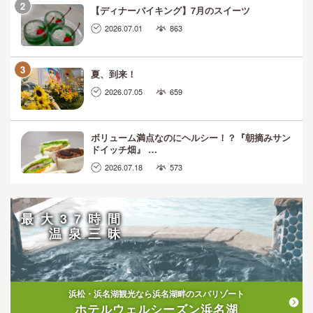
【ディナーバイキング】7月のスイーツ
2026.07.01
863
夏、到来！
2026.07.05
659
ボリューム満点なのにヘルシー！？『朝摘みサン
ドイッチ畑』 …
2026.07.18
573
最大37時間
温泉三昧
浜松・浜名湖観光なら浜名湖畔のスパリゾート
ホテルウェルシーズン浜名湖