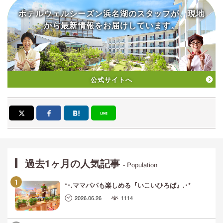
ホテルウェルシーズン浜名湖の
スタッフが、現地
から
最新情報をお届けしています。
公式サイトへ
過去1ヶ月の人気記事
- Population
*･.ママパパも楽しめる『いこいひろば』.･*
2026.06.26
1114