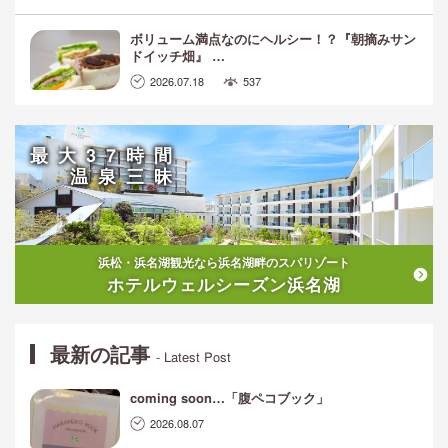
ボリューム満点なのにヘルシー！？『朝摘みサン
ドイッチ畑』 …
2026.07.18
537
最大37時間
温泉三昧
浜松・浜名湖観光なら浜名湖畔のスパリゾート
ホテルウェルシーズン浜名湖
最新の記事
- Latest Post
coming soon…「腹ペコブック」
2026.08.07