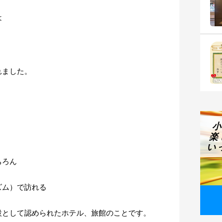
は
れました
。
楽
い
ちろん
ズム）で訪れる
設として認められたホテル、旅館のことです。