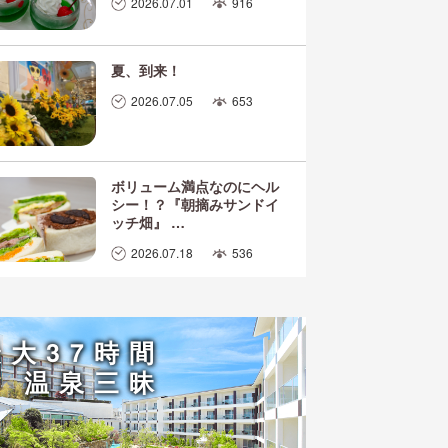
2026.07.01
916
夏、到来！
2026.07.05
653
ボリューム満点なのにヘル
シー！？『朝摘みサンドイ
ッチ畑』 …
2026.07.18
536
最大37時間
温泉三昧