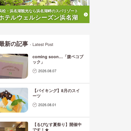
浜松・浜名湖観光なら浜名湖畔のスパリゾート
ホテルウェルシーズン浜名湖
最新の記事
- Latest Post
coming soon…「腹ペコブ
ック」
2026.08.07
【バイキング】8月のスイ
ーツ
2026.08.01
【るぴなす夏祭り】開催中
です！★