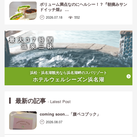
ボリューム満点なのにヘルシー！？『朝摘みサン
ドイッチ畑』 …
2026.07.18
552
最大37時間
温泉三昧
浜松・浜名湖観光なら浜名湖畔のスパリゾート
ホテルウェルシーズン浜名湖
最新の記事
- Latest Post
coming soon…「腹ペコブック」
2026.08.07