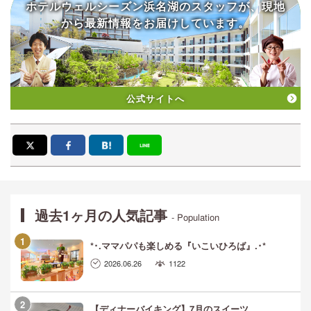
ホテルウェルシーズン浜名湖の
スタッフが、現地
から
最新情報をお届けしています。
公式サイトへ
過去1ヶ月の人気記事
- Population
*･.ママパパも楽しめる『いこいひろば』.･*
2026.06.26
1122
【ディナーバイキング】7月のスイーツ