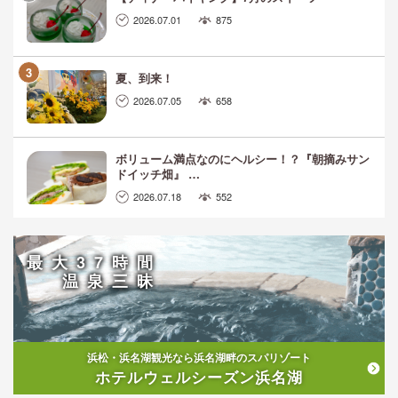
2026.07.01
875
夏、到来！
2026.07.05
658
ボリューム満点なのにヘルシー！？『朝摘みサン
ドイッチ畑』 …
2026.07.18
552
最大37時間
温泉三昧
浜松・浜名湖観光なら浜名湖畔のスパリゾート
ホテルウェルシーズン浜名湖