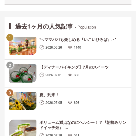
過去1ヶ月の人気記事
- Population
*･.ママパパも楽しめる『いこいひろば』.･*
2026.06.26
1140
【ディナーバイキング】7月のスイーツ
2026.07.01
883
夏、到来！
2026.07.05
656
ボリューム満点なのにヘルシー！？『朝摘みサン
ドイッチ畑』 …
2026.07.18
541