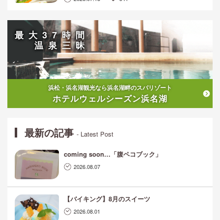
最大37時間
温泉三昧
浜松・浜名湖観光なら浜名湖畔のスパリゾート
ホテルウェルシーズン浜名湖
最新の記事
- Latest Post
coming soon…「腹ペコブック」
2026.08.07
【バイキング】8月のスイーツ
2026.08.01