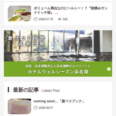
ボリューム満点なのにヘルシー！？『朝摘みサン
ドイッチ畑』 …
2026.07.18
552
最大37時間
温泉三昧
浜松・浜名湖観光なら浜名湖畔のスパリゾート
ホテルウェルシーズン浜名湖
最新の記事
- Latest Post
coming soon…「腹ペコブック」
2026.08.07