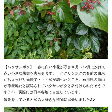
【ハクサンボク】 春に白い小花が咲き10月～12月にかけて
赤い小さな果実を実らせます。 ハクサンボクの名前の由来
がちょっぴり愉快で・・・私が調べたところ、石川県の白山
が原産地だと誤認されてハクサンボクと名付けられたそうで
す(^-^) 実際には日本各地で自生しています。
散策をしていると私の大好きな植物に出会いました♪♪