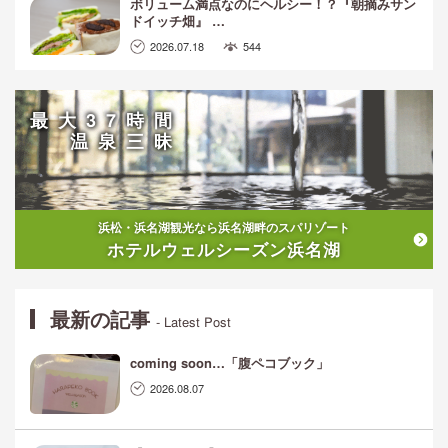
ボリューム満点なのにヘルシー！？『朝摘みサン
ドイッチ畑』 …
2026.07.18
544
最大37時間
温泉三昧
浜松・浜名湖観光なら浜名湖畔のスパリゾート
ホテルウェルシーズン浜名湖
最新の記事
- Latest Post
coming soon…「腹ペコブック」
2026.08.07