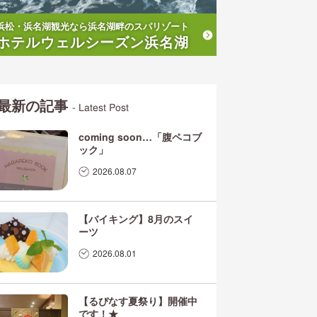
浜松・浜名湖観光なら浜名湖畔のスパリゾート
ホテルウェルシーズン浜名湖
最新の記事
- Latest Post
coming soon…「腹ペコブ
ック」
2026.08.07
【バイキング】8月のスイ
ーツ
2026.08.01
【るぴなす夏祭り】開催中
です！★