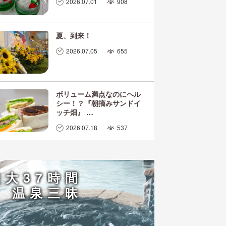
2026.07.01
908
夏、到来！
2026.07.05
655
ボリューム満点なのにヘル
シー！？『朝摘みサンドイ
ッチ畑』 …
2026.07.18
537
最大37時間
温泉三昧