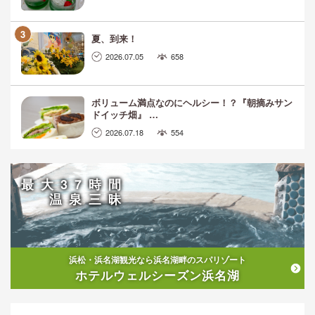
夏、到来！
2026.07.05
658
ボリューム満点なのにヘルシー！？『朝摘みサン
ドイッチ畑』 …
2026.07.18
554
最大37時間
温泉三昧
浜松・浜名湖観光なら浜名湖畔のスパリゾート
ホテルウェルシーズン浜名湖