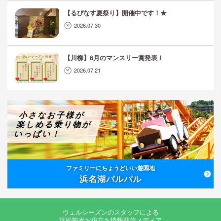
【るぴなす夏祭り】開催中です！★
2026.07.30
【川柳】6月のマンスリー賞発表！
2026.07.21
小さなお子様が
楽しめる乗り物が
いっぱい！
ファミリーにちょうどいい遊園地
浜名湖パルパル
ウェルシーズンのスタッフによる
浜松観光お役立ち情報発信メディア