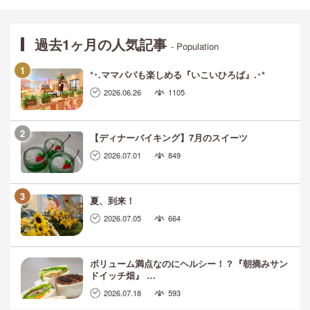
過去1ヶ月の人気記事
- Population
*･.ママパパも楽しめる『いこいひろば』.･*
2026.06.26
1105
【ディナーバイキング】7月のスイーツ
2026.07.01
849
夏、到来！
2026.07.05
664
ボリューム満点なのにヘルシー！？『朝摘みサン
ドイッチ畑』 …
2026.07.18
593