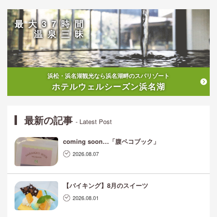
最大37時間
温泉三昧
浜松・浜名湖観光なら浜名湖畔のスパリゾート
ホテルウェルシーズン浜名湖
最新の記事
- Latest Post
coming soon…「腹ペコブック」
2026.08.07
【バイキング】8月のスイーツ
2026.08.01