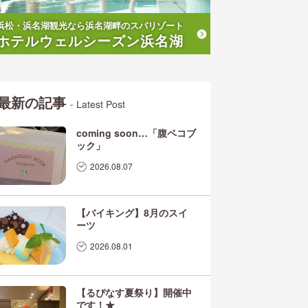
浜松・浜名湖観光なら浜名湖畔のスパリゾート
ホテルウェルシーズン浜名湖
最新の記事
- Latest Post
coming soon…「腹ペコブ
ック」
2026.08.07
【バイキング】8月のスイ
ーツ
2026.08.01
【るぴなす夏祭り】開催中
です！★