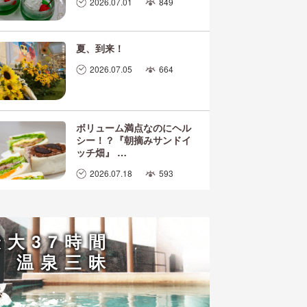
2026.07.01
849
夏、到来！
2026.07.05
664
ボリューム満点なのにヘル
シー！？『朝摘みサンドイ
ッチ畑』 …
2026.07.18
593
最大37時間
温泉三昧