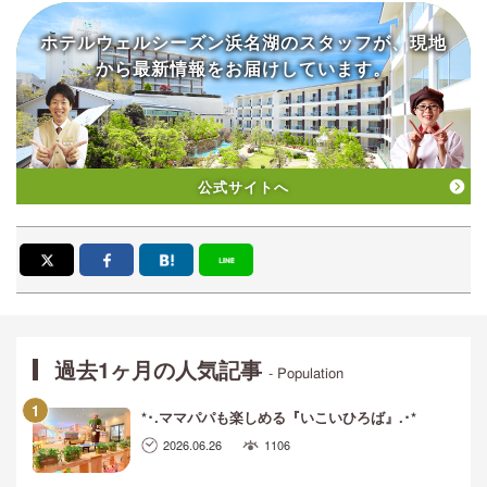
ホテルウェルシーズン浜名湖の
スタッフが、現地
から
最新情報をお届けしています。
公式サイトへ
過去1ヶ月の人気記事
- Population
*･.ママパパも楽しめる『いこいひろば』.･*
2026.06.26
1106