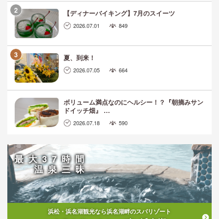
【ディナーバイキング】7月のスイーツ
2026.07.01
849
夏、到来！
2026.07.05
664
ボリューム満点なのにヘルシー！？『朝摘みサン
ドイッチ畑』 …
2026.07.18
590
最大37時間
温泉三昧
浜松・浜名湖観光なら浜名湖畔のスパリゾート