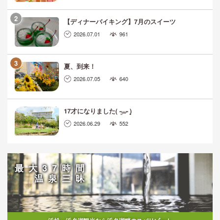
【ディナーバイキング】7月のスイーツ
2026.07.01
961
夏、到来！
2026.07.05
640
17才になりました( ܸ-⩊- ܸ)
2026.06.29
552
最大37時間
温泉三昧