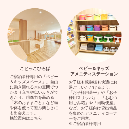
ことっこひろば
ベビー＆キッズ
アメニティステーション
ご宿泊者様専用の「ベビー
＆キッズスペース」。自由
お子様も親御様も快適にお
に動き回れる木の空間でつ
過ごしいただけるよう、
かまり立ちや伝い歩きがで
「お子様用甚平」や「お子
きたり、想像力を高める
様用スリッパ」、「おむつ
「木のおままごと」など頭
用ごみ箱」や「補助便座」
や体を使って遊ぶ楽しさに
など、お子様向け貸出備品
も出会えます。
を集めたアメニティコーナ
施設案内はこちら
ーをご用意。
※ご宿泊者様専用