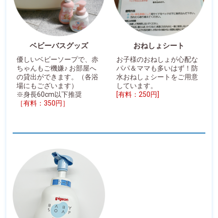
ベビーバスグッズ
おねしょシート
優しいベビーソープで、赤
お子様のおねしょが心配な
ちゃんもご機嫌♪ お部屋へ
パパ＆ママも多いはず！防
の貸出ができます。（各浴
水おねしょシートをご用意
場にもございます）
しています。
※身長60cm以下推奨
[有料：250円]
［有料：350円］