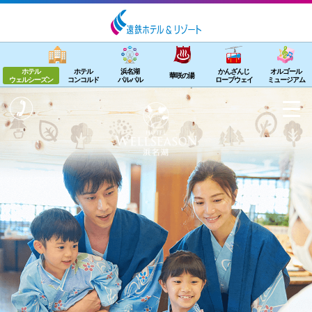
ホテル
ホテル
浜名湖
かんざんじ
オルゴール
華咲の湯
ウェルシーズン
コンコルド
パルパル
ロープウェイ
ミュージアム