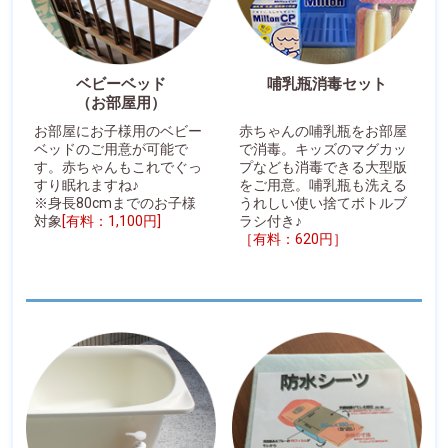
ベビーベッド
哺乳瓶消毒セット
（お部屋用）
お部屋にお子様用のベビー
赤ちゃんの哺乳瓶をお部屋
ベッドのご用意が可能で
で消毒。キッズのマグカッ
す。赤ちゃんもこれでぐっ
プなども消毒できる大型版
すり眠れますね♪
をご用意。哺乳瓶も洗える
※身長80cmまでのお子様
うれしい使い捨てボトルブ
対象
[有料：1,100円]
ラシ付き♪
［有料：620円］