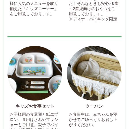
様に人気のメニューを取り
た！そんなときも安心♪ 0歳
揃えた「キッズコーナー」
～2歳児向けのおやつをご
をご用意しております。
用意しております。
※ディナーバイキング限定
キッズお食事セット
クーハン
お子様用の食器類と紙エプ
お食事中は、赤ちゃんを寝
ロン、食用はさみやマッシ
かせてごゆっくりお召し上
ャーもご用意。親子でバイ
がりください。