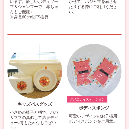
います。優しいボディソー
かせて、パジャマを着させ
プ＆シャンプーで、赤ちゃ
たりする際にご利用くださ
んもご機嫌♪
い。
※身長60cm以下推奨
アメニティステーション
キッズバスグッズ
ボディスポンジ
小さめの椅子と桶で、パパ
可愛いデザインのお子様用
＆ママの真似して温泉デビ
ボディスポンジをご用意。
ュー♪背もたれ付もござい
ます。